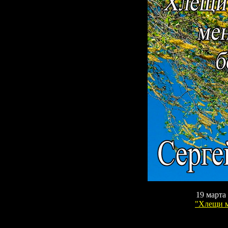
19
марта 
"
Хлещи м